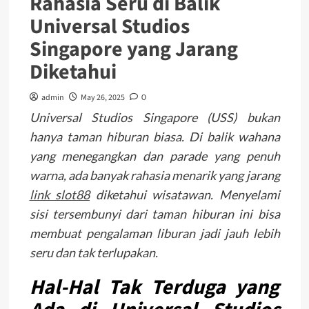
Rahasia Seru di Balik
Universal Studios
Singapore yang Jarang
Diketahui
admin
May 26, 2025
0
Universal Studios Singapore (USS) bukan
hanya taman hiburan biasa. Di balik wahana
yang menegangkan dan parade yang penuh
warna, ada banyak rahasia menarik yang jarang
link slot88
diketahui wisatawan. Menyelami
sisi tersembunyi dari taman hiburan ini bisa
membuat pengalaman liburan jadi jauh lebih
seru dan tak terlupakan.
Hal-Hal Tak Terduga yang