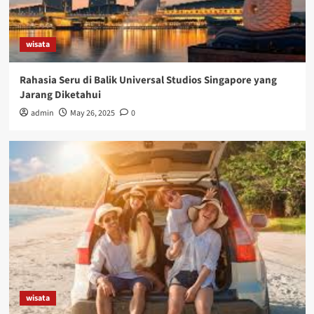
wisata
Rahasia Seru di Balik Universal Studios Singapore yang
Jarang Diketahui
admin
May 26, 2025
0
wisata