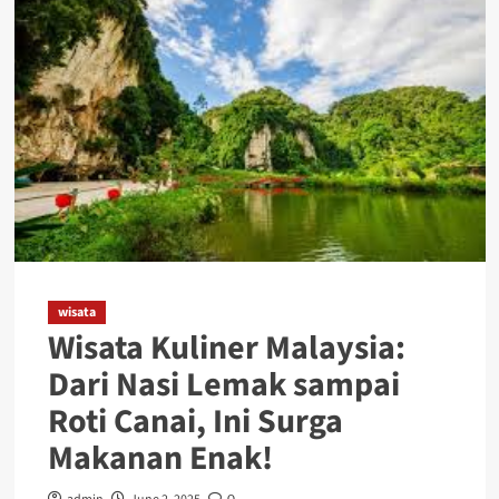
wisata
Wisata Kuliner Malaysia:
Dari Nasi Lemak sampai
Roti Canai, Ini Surga
Makanan Enak!
0