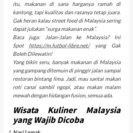
itu, makanan di sana harganya ramah di
kantong, tapi kualitas dan rasanya tetap juara.
Gak heran kalau street food di Malaysia sering
dapat julukan “surga makanan enak”.
Baca juga: Jalan-Jalan ke Malaysia? Ini
Spot
https://m.futbol-libre.net/
yang Gak
Boleh Dilewatin!
Yang bikin seru, banyak makanan di Malaysia
yang gampang ditemuin di pinggir jalan sampai
restoran bintang lima. Jadi, mau santai makan
roti canai sambil ngopi, atau makan malam
mewah dengan hidangan fusion, semua ada.
Wisata Kuliner Malaysia
yang Wajib Dicoba
Nasi Lemak