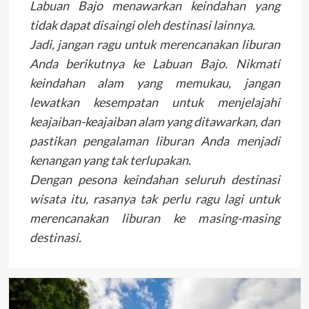
Labuan Bajo menawarkan keindahan yang
tidak dapat disaingi oleh destinasi lainnya.
Jadi, jangan ragu untuk merencanakan liburan
Anda berikutnya ke Labuan Bajo. Nikmati
keindahan alam yang memukau, jangan
lewatkan kesempatan untuk menjelajahi
keajaiban-keajaiban alam yang ditawarkan, dan
pastikan pengalaman liburan Anda menjadi
kenangan yang tak terlupakan.
Dengan pesona keindahan seluruh destinasi
wisata itu, rasanya tak perlu ragu lagi untuk
merencanakan liburan ke masing-masing
destinasi.