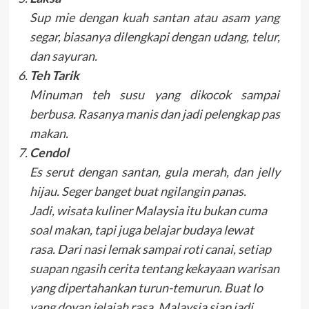
Sup mie dengan kuah santan atau asam yang
segar, biasanya dilengkapi dengan udang, telur,
dan sayuran.
Teh Tarik
Minuman teh susu yang dikocok sampai
berbusa. Rasanya manis dan jadi pelengkap pas
makan.
Cendol
Es serut dengan santan, gula merah, dan jelly
hijau. Seger banget buat ngilangin panas.
Jadi, wisata kuliner Malaysia itu bukan cuma
soal makan, tapi juga belajar budaya lewat
rasa. Dari nasi lemak sampai roti canai, setiap
suapan ngasih cerita tentang kekayaan warisan
yang dipertahankan turun-temurun. Buat lo
yang doyan jelajah rasa, Malaysia siap jadi