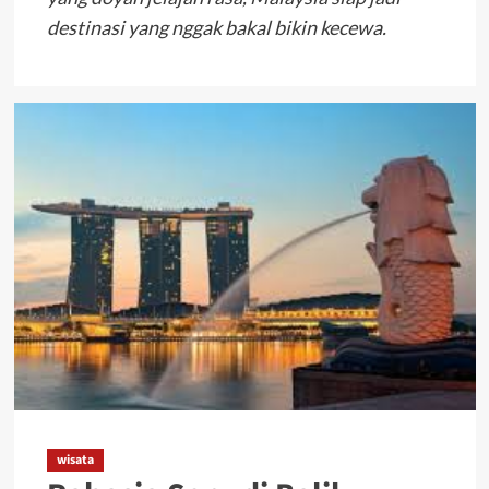
destinasi yang nggak bakal bikin kecewa.
wisata