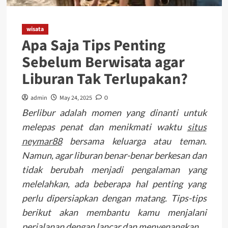
wisata
Apa Saja Tips Penting
Sebelum Berwisata agar
Liburan Tak Terlupakan?
admin
May 24, 2025
0
Berlibur adalah momen yang dinanti untuk
melepas penat dan menikmati waktu
situs
neymar88
bersama keluarga atau teman.
Namun, agar liburan benar-benar berkesan dan
tidak berubah menjadi pengalaman yang
melelahkan, ada beberapa hal penting yang
perlu dipersiapkan dengan matang. Tips-tips
berikut akan membantu kamu menjalani
perjalanan dengan lancar dan menyenangkan.