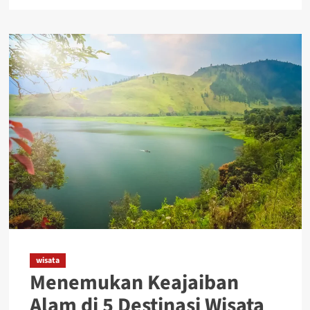
wisata
Menemukan Keajaiban
Alam di 5 Destinasi Wisata