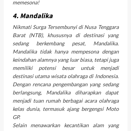
memesona!
4. Mandalika
Nikmati Surga Tersembunyi di Nusa Tenggara
Barat (NTB), khususnya di destinasi yang
sedang berkembang pesat, Mandalika.
Mandalika tidak hanya mempesona dengan
keindahan alamnya yang luar biasa, tetapi juga
memiliki potensi besar untuk menjadi
destinasi utama wisata olahraga di Indonesia.
Dengan rencana pengembangan yang sedang
berlangsung, Mandalika diharapkan dapat
menjadi tuan rumah berbagai acara olahraga
kelas dunia, termasuk ajang bergengsi Moto
GP.
Selain menawarkan kecantikan alam yang