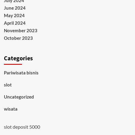
July 2024
June 2024
May 2024
April 2024
November 2023
October 2023
Categories
Pariwisata bisnis
slot
Uncategorized
wisata
slot deposit 5000