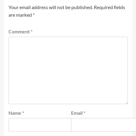
Your email address will not be published.
Required fields
are marked
*
Comment
*
Name
*
Email
*