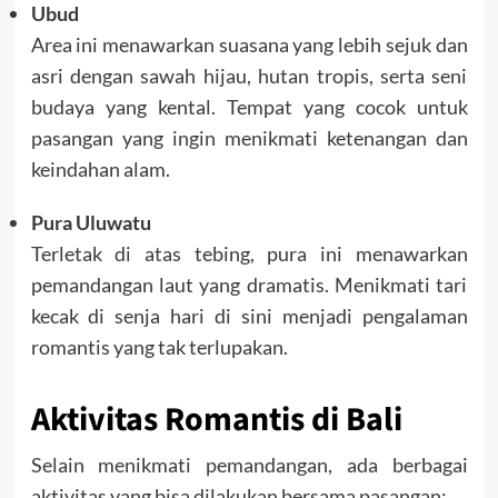
Ubud
Area ini menawarkan suasana yang lebih sejuk dan
asri dengan sawah hijau, hutan tropis, serta seni
budaya yang kental. Tempat yang cocok untuk
pasangan yang ingin menikmati ketenangan dan
keindahan alam.
Pura Uluwatu
Terletak di atas tebing, pura ini menawarkan
pemandangan laut yang dramatis. Menikmati tari
kecak di senja hari di sini menjadi pengalaman
romantis yang tak terlupakan.
Aktivitas Romantis di Bali
Selain menikmati pemandangan, ada berbagai
aktivitas yang bisa dilakukan bersama pasangan: