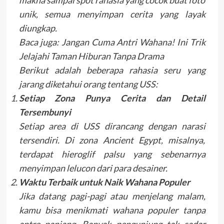
makna sampai spot rahasia yang cocok buat foto
unik, semua menyimpan cerita yang layak
diungkap.
Baca juga: Jangan Cuma Antri Wahana! Ini Trik
Jelajahi Taman Hiburan Tanpa Drama
Berikut adalah beberapa rahasia seru yang
jarang diketahui orang tentang USS:
Setiap Zona Punya Cerita dan Detail
Tersembunyi
Setiap area di USS dirancang dengan narasi
tersendiri. Di zona Ancient Egypt, misalnya,
terdapat hieroglif palsu yang sebenarnya
menyimpan lelucon dari para desainer.
Waktu Terbaik untuk Naik Wahana Populer
Jika datang pagi-pagi atau menjelang malam,
kamu bisa menikmati wahana populer tanpa