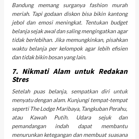
Bandung memang surganya fashion murah
meriah. Tapi godaan diskon bisa bikin kantong
jebol dan emosi meningkat. Tentukan budget
belanja sejak awal dan saling mengingatkan agar
tidak berlebihan. Jika memungkinkan, pisahkan
waktu belanja per kelompok agar lebih efisien
dan tidak bikin bosan yang lain.
7. Nikmati Alam untuk Redakan
Stres
Setelah puas belanja, sempatkan diri untuk
menyatu dengan alam. Kunjungi tempat-tempat
seperti The Lodge Maribaya, Tangkuban Perahu,
atau Kawah Putih. Udara sejuk dan
pemandangan indah dapat membantu
menurunkan ketegangan dan membuat suasana