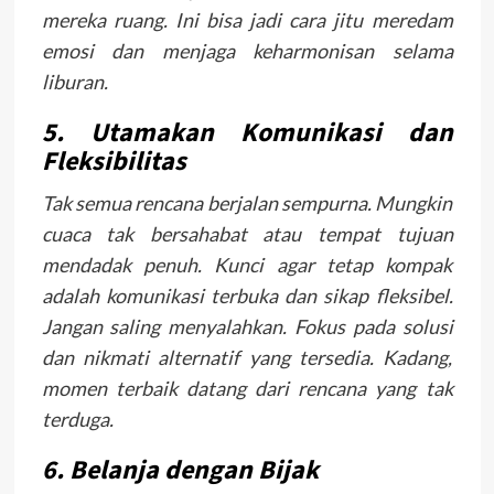
mereka ruang. Ini bisa jadi cara jitu meredam
emosi dan menjaga keharmonisan selama
liburan.
5. Utamakan Komunikasi dan
Fleksibilitas
Tak semua rencana berjalan sempurna. Mungkin
cuaca tak bersahabat atau tempat tujuan
mendadak penuh. Kunci agar tetap kompak
adalah komunikasi terbuka dan sikap fleksibel.
Jangan saling menyalahkan. Fokus pada solusi
dan nikmati alternatif yang tersedia. Kadang,
momen terbaik datang dari rencana yang tak
terduga.
6. Belanja dengan Bijak