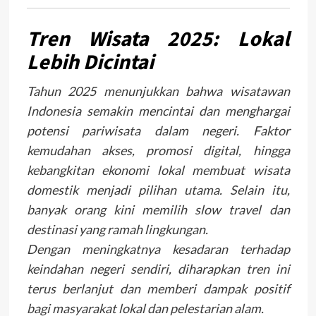
Tren Wisata 2025: Lokal
Lebih Dicintai
Tahun 2025 menunjukkan bahwa wisatawan
Indonesia semakin mencintai dan menghargai
potensi pariwisata dalam negeri. Faktor
kemudahan akses, promosi digital, hingga
kebangkitan ekonomi lokal membuat wisata
domestik menjadi pilihan utama. Selain itu,
banyak orang kini memilih
slow travel
dan
destinasi yang ramah lingkungan.
Dengan meningkatnya kesadaran terhadap
keindahan negeri sendiri, diharapkan tren ini
terus berlanjut dan memberi dampak positif
bagi masyarakat lokal dan pelestarian alam.