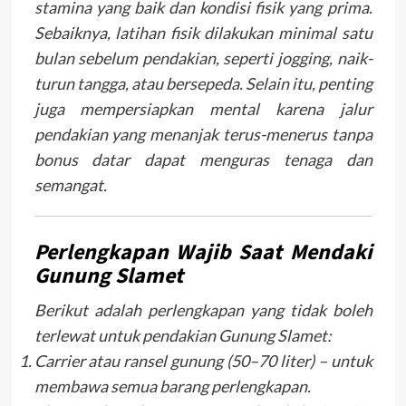
stamina yang baik dan kondisi fisik yang prima.
Sebaiknya, latihan fisik dilakukan minimal satu
bulan sebelum pendakian, seperti jogging, naik-
turun tangga, atau bersepeda. Selain itu, penting
juga mempersiapkan mental karena jalur
pendakian yang menanjak terus-menerus tanpa
bonus datar dapat menguras tenaga dan
semangat.
Perlengkapan Wajib Saat Mendaki
Gunung Slamet
Berikut adalah perlengkapan yang tidak boleh
terlewat untuk pendakian Gunung Slamet:
Carrier atau ransel gunung (50–70 liter) – untuk
membawa semua barang perlengkapan.