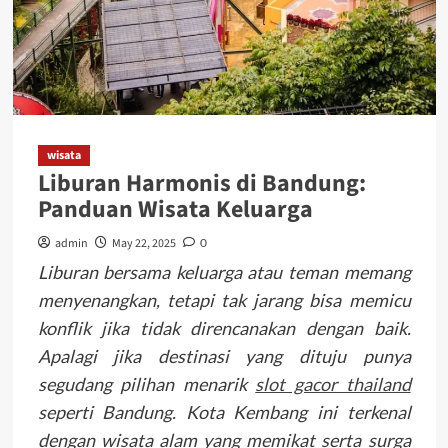
wisata
Liburan Harmonis di Bandung:
Panduan Wisata Keluarga
admin
May 22, 2025
0
Liburan bersama keluarga atau teman memang
menyenangkan, tetapi tak jarang bisa memicu
konflik jika tidak direncanakan dengan baik.
Apalagi jika destinasi yang dituju punya
segudang pilihan menarik
slot gacor thailand
seperti Bandung. Kota Kembang ini terkenal
dengan wisata alam yang memikat serta surga