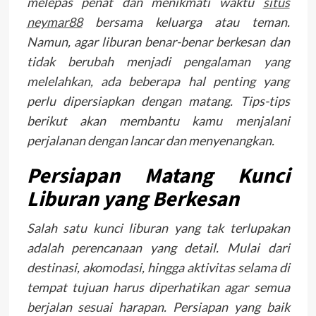
melepas penat dan menikmati waktu
situs
neymar88
bersama keluarga atau teman.
Namun, agar liburan benar-benar berkesan dan
tidak berubah menjadi pengalaman yang
melelahkan, ada beberapa hal penting yang
perlu dipersiapkan dengan matang. Tips-tips
berikut akan membantu kamu menjalani
perjalanan dengan lancar dan menyenangkan.
Persiapan Matang Kunci
Liburan yang Berkesan
Salah satu kunci liburan yang tak terlupakan
adalah perencanaan yang detail. Mulai dari
destinasi, akomodasi, hingga aktivitas selama di
tempat tujuan harus diperhatikan agar semua
berjalan sesuai harapan. Persiapan yang baik