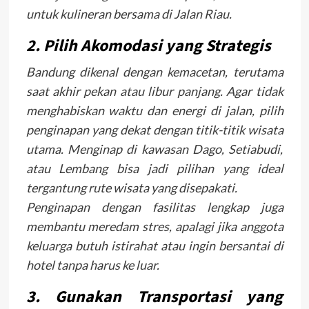
untuk kulineran bersama di Jalan Riau.
2. Pilih Akomodasi yang Strategis
Bandung dikenal dengan kemacetan, terutama
saat akhir pekan atau libur panjang. Agar tidak
menghabiskan waktu dan energi di jalan, pilih
penginapan yang dekat dengan titik-titik wisata
utama. Menginap di kawasan Dago, Setiabudi,
atau Lembang bisa jadi pilihan yang ideal
tergantung rute wisata yang disepakati.
Penginapan dengan fasilitas lengkap juga
membantu meredam stres, apalagi jika anggota
keluarga butuh istirahat atau ingin bersantai di
hotel tanpa harus ke luar.
3. Gunakan Transportasi yang