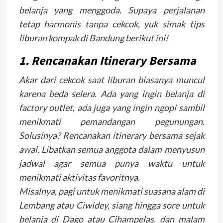
belanja yang menggoda. Supaya perjalanan
tetap harmonis tanpa cekcok, yuk simak tips
liburan kompak di Bandung berikut ini!
1. Rencanakan Itinerary Bersama
Akar dari cekcok saat liburan biasanya muncul
karena beda selera. Ada yang ingin belanja di
factory outlet, ada juga yang ingin ngopi sambil
menikmati pemandangan pegunungan.
Solusinya? Rencanakan itinerary bersama sejak
awal. Libatkan semua anggota dalam menyusun
jadwal agar semua punya waktu untuk
menikmati aktivitas favoritnya.
Misalnya, pagi untuk menikmati suasana alam di
Lembang atau Ciwidey, siang hingga sore untuk
belanja di Dago atau Cihampelas, dan malam