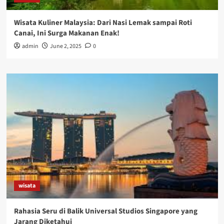
Wisata Kuliner Malaysia: Dari Nasi Lemak sampai Roti
Canai, Ini Surga Makanan Enak!
admin
June 2, 2025
0
wisata
Rahasia Seru di Balik Universal Studios Singapore yang
Jarang Diketahui