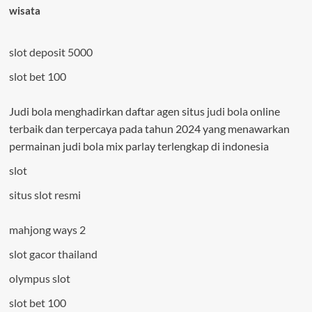
wisata
slot deposit 5000
slot bet 100
Judi bola menghadirkan daftar agen situs
judi bola
online
terbaik dan terpercaya pada tahun 2024 yang menawarkan
permainan judi bola mix parlay terlengkap di indonesia
slot
situs slot resmi
mahjong ways 2
slot gacor thailand
olympus slot
slot bet 100