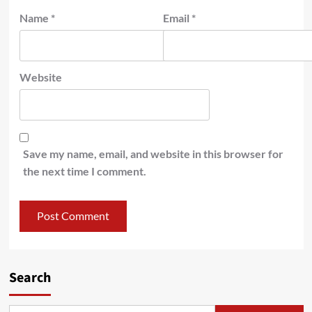
Name
*
Email
*
Website
Save my name, email, and website in this browser for
the next time I comment.
Search