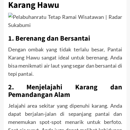
Karang Hawu
1. Berenang dan Bersantai
Dengan ombak yang tidak terlalu besar, Pantai
Karang Hawu sangat ideal untuk berenang. Anda
bisa menikmati air laut yang segar dan bersantai di
tepi pantai.
2. Menjelajahi Karang dan
Pemandangan Alam
Jelajahi area sekitar yang dipenuhi karang. Anda
dapat berjalan-jalan di sepanjang pantai dan
menemukan spot-spot menarik untuk berfoto.
Saat air surut, Anda juga dapat melihat kehidupan