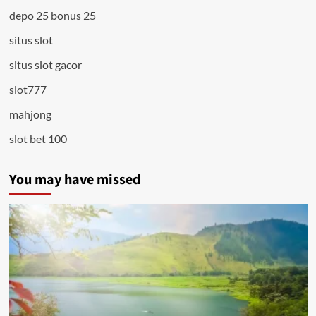
depo 25 bonus 25
situs slot
situs slot gacor
slot777
mahjong
slot bet 100
You may have missed