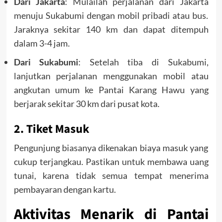
Dari Jakarta
: Mulailah perjalanan dari Jakarta
menuju Sukabumi dengan mobil pribadi atau bus.
Jaraknya sekitar 140 km dan dapat ditempuh
dalam 3-4 jam.
Dari Sukabumi
: Setelah tiba di Sukabumi,
lanjutkan perjalanan menggunakan mobil atau
angkutan umum ke Pantai Karang Hawu yang
berjarak sekitar 30 km dari pusat kota.
2. Tiket Masuk
Pengunjung biasanya dikenakan biaya masuk yang
cukup terjangkau. Pastikan untuk membawa uang
tunai, karena tidak semua tempat menerima
pembayaran dengan kartu.
Aktivitas Menarik di Pantai