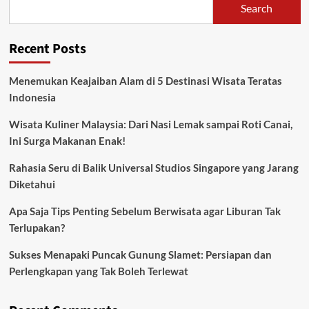
Search
Recent Posts
Menemukan Keajaiban Alam di 5 Destinasi Wisata Teratas
Indonesia
Wisata Kuliner Malaysia: Dari Nasi Lemak sampai Roti Canai,
Ini Surga Makanan Enak!
Rahasia Seru di Balik Universal Studios Singapore yang Jarang
Diketahui
Apa Saja Tips Penting Sebelum Berwisata agar Liburan Tak
Terlupakan?
Sukses Menapaki Puncak Gunung Slamet: Persiapan dan
Perlengkapan yang Tak Boleh Terlewat