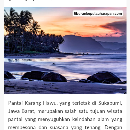
Pantai Karang Hawu
, yang terletak di Sukabumi,
Jawa Barat, merupakan salah satu tujuan wisata
pantai yang menyuguhkan keindahan alam yang
mempesona dan suasana yang tenang. Dengan