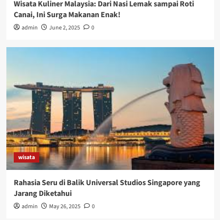
Wisata Kuliner Malaysia: Dari Nasi Lemak sampai Roti
Canai, Ini Surga Makanan Enak!
admin
June 2, 2025
0
wisata
Rahasia Seru di Balik Universal Studios Singapore yang
Jarang Diketahui
admin
May 26, 2025
0