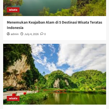
wisata
Menemukan Keajaiban Alam di 5 Destinasi Wisata Teratas
Indonesia
admin
July 4, 2026
0
wisata