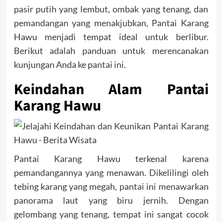
pasir putih yang lembut, ombak yang tenang, dan
pemandangan yang menakjubkan, Pantai Karang
Hawu menjadi tempat ideal untuk berlibur.
Berikut adalah panduan untuk merencanakan
kunjungan Anda ke pantai ini.
Keindahan Alam Pantai
Karang Hawu
Pantai Karang Hawu terkenal karena
pemandangannya yang menawan. Dikelilingi oleh
tebing karang yang megah, pantai ini menawarkan
panorama laut yang biru jernih. Dengan
gelombang yang tenang, tempat ini sangat cocok