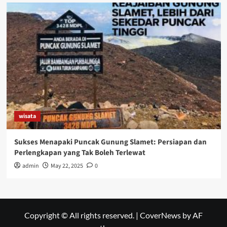
wisata
Sukses Menapaki Puncak Gunung Slamet: Persiapan dan
Perlengkapan yang Tak Boleh Terlewat
admin
May 22, 2025
0
Copyright © All rights reserved.
|
CoverNews
by AF