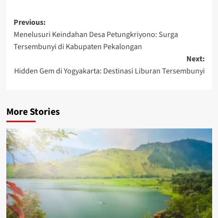
Post
Previous:
Menelusuri Keindahan Desa Petungkriyono: Surga
navigation
Tersembunyi di Kabupaten Pekalongan
Next:
Hidden Gem di Yogyakarta: Destinasi Liburan Tersembunyi
More Stories