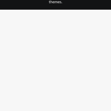
themes.