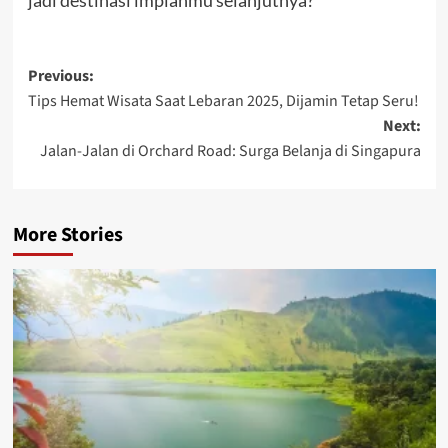
jadi destinasi impianmu selanjutnya?
Post
Previous:
Tips Hemat Wisata Saat Lebaran 2025, Dijamin Tetap Seru!
navigation
Next:
Jalan-Jalan di Orchard Road: Surga Belanja di Singapura
More Stories