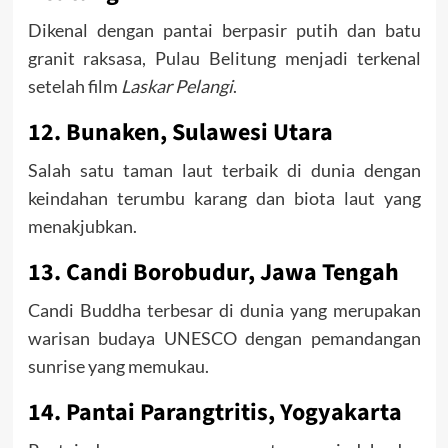
Dikenal dengan pantai berpasir putih dan batu
granit raksasa, Pulau Belitung menjadi terkenal
setelah film
Laskar Pelangi
.
12. Bunaken, Sulawesi Utara
Salah satu taman laut terbaik di dunia dengan
keindahan terumbu karang dan biota laut yang
menakjubkan.
13. Candi Borobudur, Jawa Tengah
Candi Buddha terbesar di dunia yang merupakan
warisan budaya UNESCO dengan pemandangan
sunrise yang memukau.
14. Pantai Parangtritis, Yogyakarta