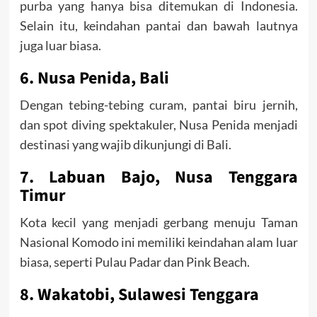
purba yang hanya bisa ditemukan di Indonesia.
Selain itu, keindahan pantai dan bawah lautnya
juga luar biasa.
6. Nusa Penida, Bali
Dengan tebing-tebing curam, pantai biru jernih,
dan spot diving spektakuler, Nusa Penida menjadi
destinasi yang wajib dikunjungi di Bali.
7. Labuan Bajo, Nusa Tenggara
Timur
Kota kecil yang menjadi gerbang menuju Taman
Nasional Komodo ini memiliki keindahan alam luar
biasa, seperti Pulau Padar dan Pink Beach.
8. Wakatobi, Sulawesi Tenggara