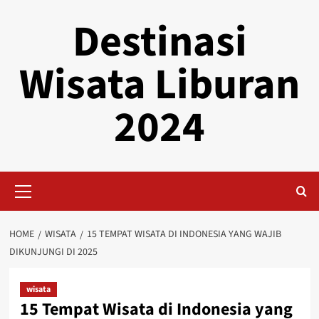
Skip
Destinasi
to
content
Wisata Liburan
2024
Primary
Menu
HOME
WISATA
15 TEMPAT WISATA DI INDONESIA YANG WAJIB
DIKUNJUNGI DI 2025
wisata
15 Tempat Wisata di Indonesia yang