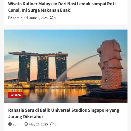
Wisata Kuliner Malaysia: Dari Nasi Lemak sampai Roti
Canai, Ini Surga Makanan Enak!
admin
June 2, 2025
0
wisata
Rahasia Seru di Balik Universal Studios Singapore yang
Jarang Diketahui
admin
May 26, 2025
0