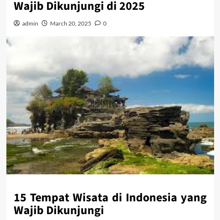
Wajib Dikunjungi di 2025
admin
March 20, 2025
0
15 Tempat Wisata di Indonesia yang
Wajib Dikunjungi