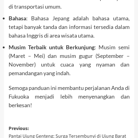
di transportasi umum.
Bahasa
: Bahasa
Jepang
adalah bahasa utama,
tetapi banyak tanda dan informasi tersedia dalam
bahasa Inggris di area wisata utama.
Musim Terbaik untuk Berkunjung
: Musim semi
(Maret – Mei) dan musim gugur (September –
November) untuk cuaca yang nyaman dan
pemandangan yang indah.
Semoga panduan ini membantu perjalanan Anda di
Fukuoka menjadi lebih menyenangkan dan
berkesan!
Post
Previous:
Pantai Ujung Genteng: Surga Tersembunyi di Ujung Barat