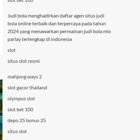
Judi bola menghadirkan daftar agen situs
judi
bola
online terbaik dan terpercaya pada tahun
2024 yang menawarkan permainan judi bola mix
parlay terlengkap di indonesia
slot
situs slot resmi
mahjong ways 2
slot gacor thailand
olympus slot
slot bet 100
depo 25 bonus 25
situs slot