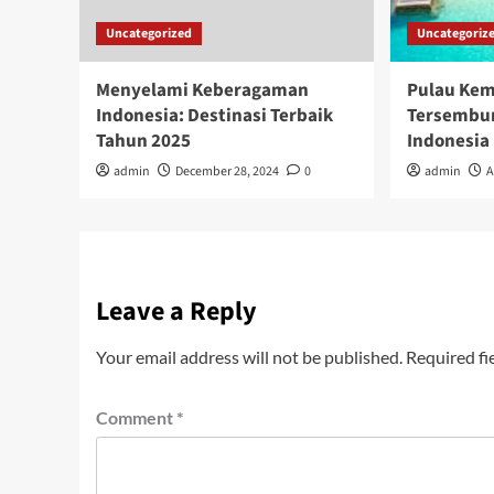
Uncategorized
Uncategoriz
Menyelami Keberagaman
Pulau Kem
Indonesia: Destinasi Terbaik
Tersembun
Tahun 2025
Indonesia
admin
December 28, 2024
0
admin
A
Leave a Reply
Your email address will not be published.
Required fi
Comment
*