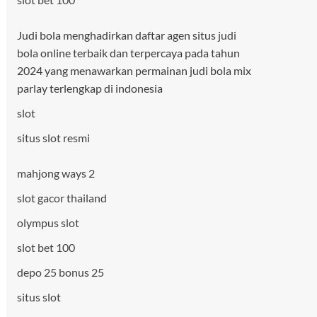
Judi bola menghadirkan daftar agen situs
judi
bola
online terbaik dan terpercaya pada tahun
2024 yang menawarkan permainan judi bola mix
parlay terlengkap di indonesia
slot
situs slot resmi
mahjong ways 2
slot gacor thailand
olympus slot
slot bet 100
depo 25 bonus 25
situs slot