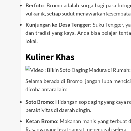
Berfoto
: Bromo adalah surga bagi para fotog
vulkanik, setiap sudut menawarkan kesempat
Kunjungan ke Desa Tengger
: Suku Tengger, y
dan tradisi yang kaya. Anda bisa belajar ten
lokal.
Kuliner Khas
Selama berada di Bromo, jangan lupa mencici
dicoba antara lain:
Soto Bromo
: Hidangan sop daging yang kaya 
beraktivitas di daerah dingin.
Ketan Bromo
: Makanan manis yang terbuat da
Rasanya yang lezat sangat menggugah selera.