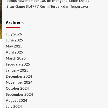
bonus new member 100
on
Mengenal Lebih Dekat
Situs Game Slot777 Resmi Terbaik dan Terpercaya
Archives
July 2026
June 2025
May 2025
April 2025
March 2025
February 2025
January 2025
December 2024
November 2024
October 2024
September 2024
August 2024
July 2024