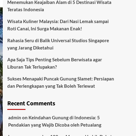
Menemukan Keajaiban Alam di 5 Destinasi Wisata
Teratas Indonesia
Wisata Kuliner Malaysia: Dari Nasi Lemak sampai
Roti Canai, Ini Surga Makanan Enak!
Rahasia Seru di Balik Universal Studios Singapore
yang Jarang Diketahui
Apa Saja Tips Penting Sebelum Berwisata agar
Liburan Tak Terlupakan?
Sukses Menapaki Puncak Gunung Slamet: Persiapan
dan Perlengkapan yang Tak Boleh Terlewat
Recent Comments
admin
on
Keindahan Gunung di Indonesia: 5
Pendakian yang Wajib Dicoba oleh Petualang