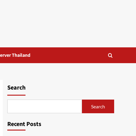
erver Thailand
Search
Search
Recent Posts