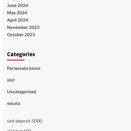
June 2024
May 2024
April 2024
November 2023
October 2023
Categories
Pariwisata bisnis
slot
Uncategorized
wisata
slot deposit 5000
slot bet 100