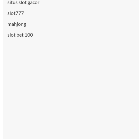
situs slot gacor
slot777
mahjong
slot bet 100