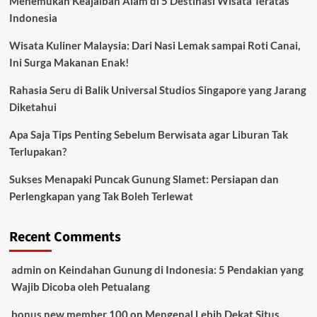
Menemukan Keajaiban Alam di 5 Destinasi Wisata Teratas
Indonesia
Wisata Kuliner Malaysia: Dari Nasi Lemak sampai Roti Canai,
Ini Surga Makanan Enak!
Rahasia Seru di Balik Universal Studios Singapore yang Jarang
Diketahui
Apa Saja Tips Penting Sebelum Berwisata agar Liburan Tak
Terlupakan?
Sukses Menapaki Puncak Gunung Slamet: Persiapan dan
Perlengkapan yang Tak Boleh Terlewat
Recent Comments
admin
on
Keindahan Gunung di Indonesia: 5 Pendakian yang
Wajib Dicoba oleh Petualang
bonus new member 100
on
Mengenal Lebih Dekat Situs