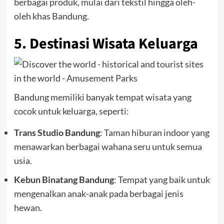
berbagai produk, mulai dari tekstil hingga oleh-
oleh khas Bandung.
5. Destinasi Wisata Keluarga
Bandung memiliki banyak tempat wisata yang
cocok untuk keluarga, seperti:
Trans Studio Bandung
: Taman hiburan indoor yang
menawarkan berbagai wahana seru untuk semua
usia.
Kebun Binatang Bandung
: Tempat yang baik untuk
mengenalkan anak-anak pada berbagai jenis
hewan.