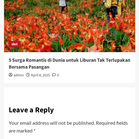
slot
5 Surga Romantis di Dunia untuk Liburan Tak Terlupakan
Bersama Pasangan
admin
April 8, 2025
0
Leave a Reply
Your email address will not be published.
Required fields
are marked
*