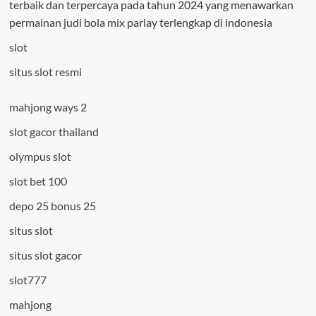
terbaik dan terpercaya pada tahun 2024 yang menawarkan
permainan judi bola mix parlay terlengkap di indonesia
slot
situs slot resmi
mahjong ways 2
slot gacor thailand
olympus slot
slot bet 100
depo 25 bonus 25
situs slot
situs slot gacor
slot777
mahjong