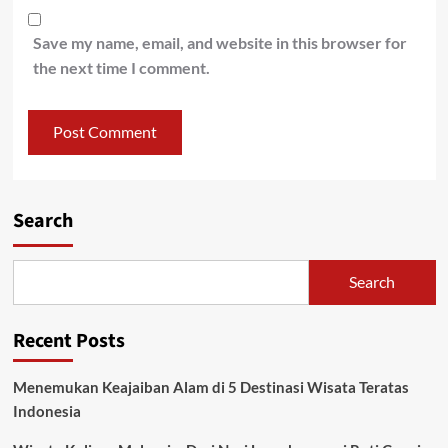
Save my name, email, and website in this browser for
the next time I comment.
Search
Search
Recent Posts
Menemukan Keajaiban Alam di 5 Destinasi Wisata Teratas
Indonesia