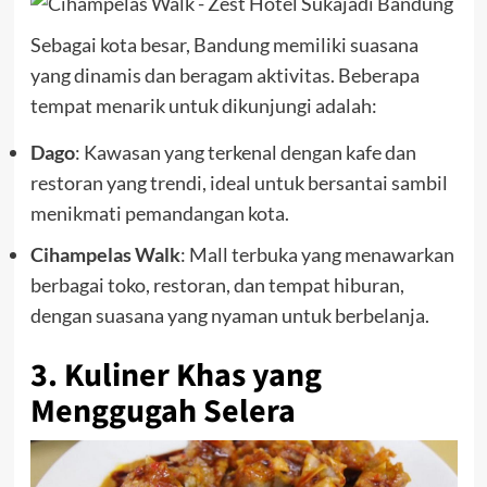
Sebagai kota besar, Bandung memiliki suasana
yang dinamis dan beragam aktivitas. Beberapa
tempat menarik untuk dikunjungi adalah:
Dago
: Kawasan yang terkenal dengan kafe dan
restoran yang trendi, ideal untuk bersantai sambil
menikmati pemandangan kota.
Cihampelas Walk
: Mall terbuka yang menawarkan
berbagai toko, restoran, dan tempat hiburan,
dengan suasana yang nyaman untuk berbelanja.
3. Kuliner Khas yang
Menggugah Selera