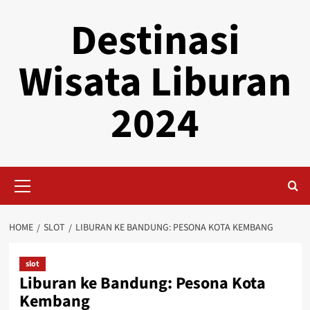
Skip
Destinasi
to
content
Wisata Liburan
2024
Primary
Menu
HOME
SLOT
LIBURAN KE BANDUNG: PESONA KOTA KEMBANG
slot
Liburan ke Bandung: Pesona Kota
Kembang