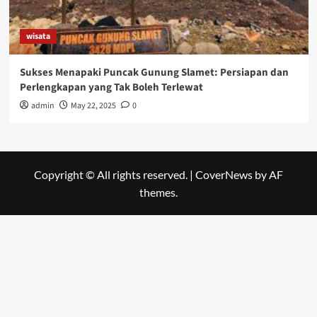
wisata
Sukses Menapaki Puncak Gunung Slamet: Persiapan dan
Perlengkapan yang Tak Boleh Terlewat
admin
May 22, 2025
0
Copyright © All rights reserved.
|
CoverNews
by AF
themes.