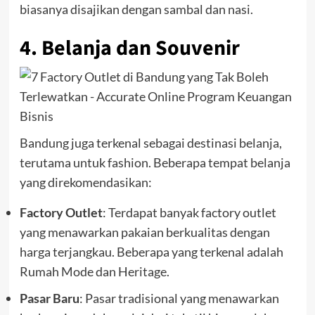
biasanya disajikan dengan sambal dan nasi.
4. Belanja dan Souvenir
Bandung juga terkenal sebagai destinasi belanja,
terutama untuk fashion. Beberapa tempat belanja
yang direkomendasikan:
Factory Outlet
: Terdapat banyak factory outlet
yang menawarkan pakaian berkualitas dengan
harga terjangkau. Beberapa yang terkenal adalah
Rumah Mode dan Heritage.
Pasar Baru
: Pasar tradisional yang menawarkan