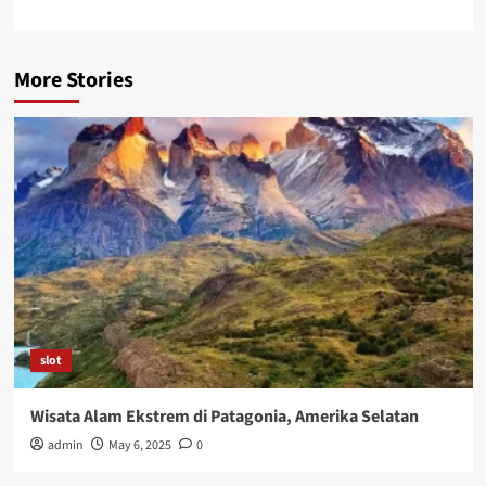
More Stories
slot
Wisata Alam Ekstrem di Patagonia, Amerika Selatan
admin
May 6, 2025
0