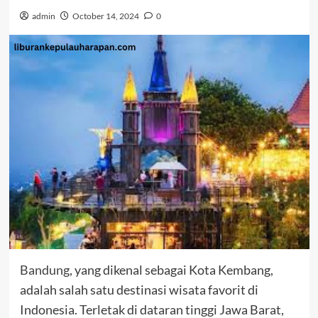
admin
October 14, 2024
0
Bandung
, yang dikenal sebagai Kota Kembang,
adalah salah satu destinasi wisata favorit di
Indonesia. Terletak di dataran tinggi Jawa Barat,