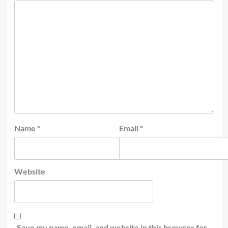
Name
*
Email
*
Website
Save my name, email, and website in this browser for