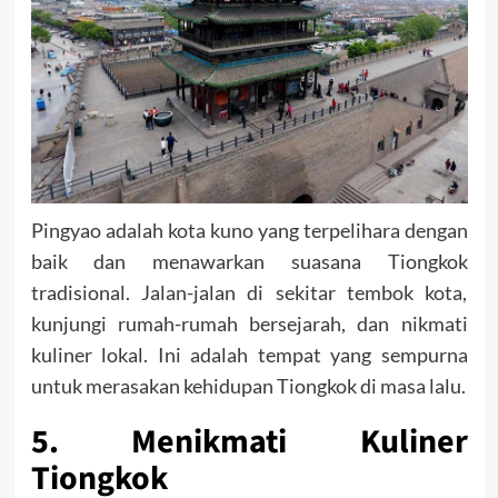
Pingyao adalah kota kuno yang terpelihara dengan
baik dan menawarkan suasana Tiongkok
tradisional. Jalan-jalan di sekitar tembok kota,
kunjungi rumah-rumah bersejarah, dan nikmati
kuliner lokal. Ini adalah tempat yang sempurna
untuk merasakan kehidupan Tiongkok di masa lalu.
5. Menikmati Kuliner
Tiongkok