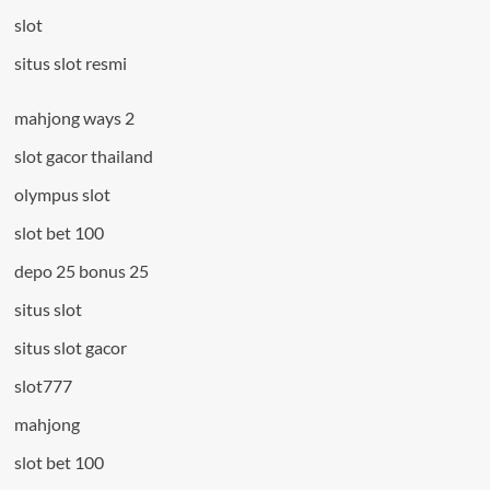
slot
situs slot resmi
mahjong ways 2
slot gacor thailand
olympus slot
slot bet 100
depo 25 bonus 25
situs slot
situs slot gacor
slot777
mahjong
slot bet 100