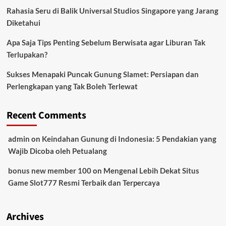
Rahasia Seru di Balik Universal Studios Singapore yang Jarang
Diketahui
Apa Saja Tips Penting Sebelum Berwisata agar Liburan Tak
Terlupakan?
Sukses Menapaki Puncak Gunung Slamet: Persiapan dan
Perlengkapan yang Tak Boleh Terlewat
Recent Comments
admin
on
Keindahan Gunung di Indonesia: 5 Pendakian yang
Wajib Dicoba oleh Petualang
bonus new member 100
on
Mengenal Lebih Dekat Situs
Game Slot777 Resmi Terbaik dan Terpercaya
Archives