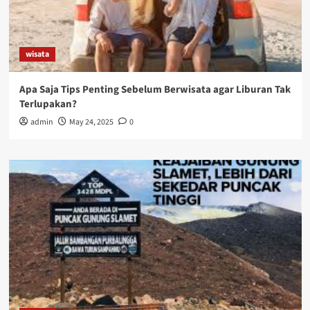
wisata
Apa Saja Tips Penting Sebelum Berwisata agar Liburan Tak
Terlupakan?
admin
May 24, 2025
0