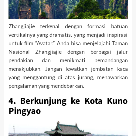
Zhangjiajie terkenal dengan formasi batuan
vertikalnya yang dramatis, yang menjadi inspirasi
untuk film “Avatar.” Anda bisa menjelajahi Taman
Nasional Zhangjiajie dengan berbagai jalur
pendakian dan menikmati pemandangan
menakjubkan. Jangan lewatkan jembatan kaca
yang menggantung di atas jurang, menawarkan
pengalaman yang mendebarkan.
4. Berkunjung ke Kota Kuno
Pingyao