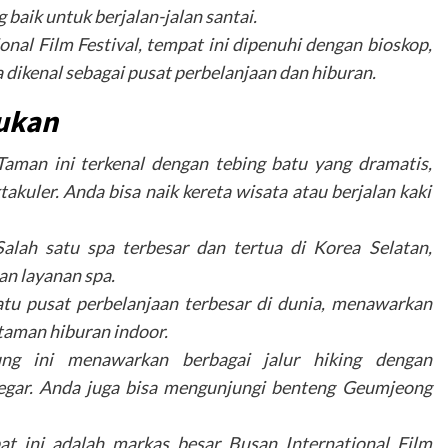
baik untuk berjalan-jalan santai.
onal Film Festival, tempat ini dipenuhi dengan bioskop,
 dikenal sebagai pusat perbelanjaan dan hiburan.
kukan
 Taman ini terkenal dengan tebing batu yang dramatis,
kuler. Anda bisa naik kereta wisata atau berjalan kaki
Salah satu spa terbesar dan tertua di Korea Selatan,
an layanan spa.
satu pusat perbelanjaan terbesar di dunia, menawarkan
 taman hiburan indoor.
ng ini menawarkan berbagai jalur hiking dengan
egar. Anda juga bisa mengunjungi benteng Geumjeong
at ini adalah markas besar Busan International Film