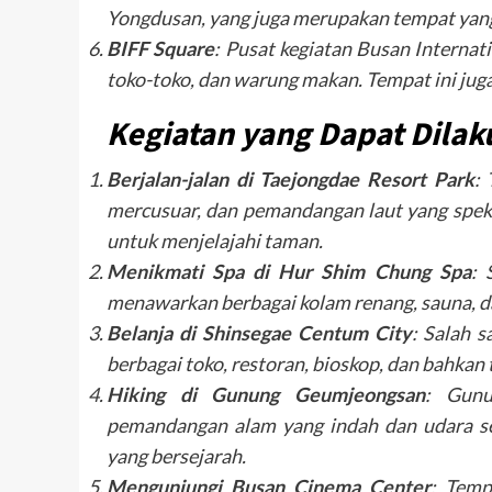
Yongdusan, yang juga merupakan tempat yang 
BIFF Square
: Pusat kegiatan Busan Internati
toko-toko, dan warung makan. Tempat ini juga
Kegiatan yang Dapat Dila
Berjalan-jalan di Taejongdae Resort Park
:
mercusuar, dan pemandangan laut yang spekta
untuk menjelajahi taman.
Menikmati Spa di Hur Shim Chung Spa
: 
menawarkan berbagai kolam renang, sauna, d
Belanja di Shinsegae Centum City
: Salah 
berbagai toko, restoran, bioskop, dan bahkan
Hiking di Gunung Geumjeongsan
: Gunu
pemandangan alam yang indah dan udara s
yang bersejarah.
Mengunjungi Busan Cinema Center
: Temp