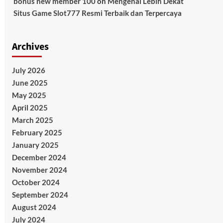
bonus new member 100
on
Mengenal Lebih Dekat
Situs Game Slot777 Resmi Terbaik dan Terpercaya
Archives
July 2026
June 2025
May 2025
April 2025
March 2025
February 2025
January 2025
December 2024
November 2024
October 2024
September 2024
August 2024
July 2024