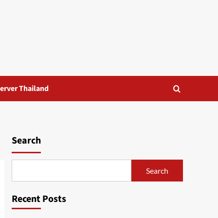
erver Thailand
Search
Search
Recent Posts