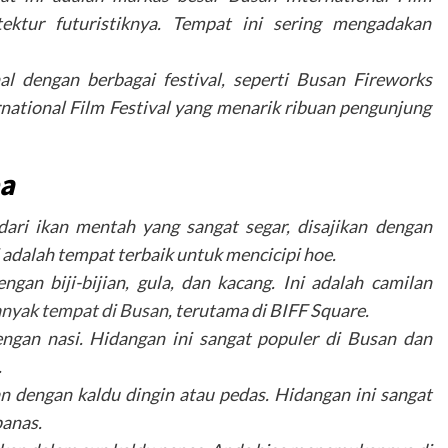
tektur futuristiknya. Tempat ini sering mengadakan
al dengan berbagai festival, seperti Busan Fireworks
ernational Film Festival yang menarik ribuan pengunjung
ba
 dari ikan mentah yang sangat segar, disajikan dengan
 adalah tempat terbaik untuk mencicipi hoe.
ngan biji-bijian, gula, dan kacang. Ini adalah camilan
anyak tempat di Busan
, terutama di BIFF Square.
engan nasi. Hidangan ini sangat populer di Busan dan
.
n dengan kaldu dingin atau pedas. Hidangan ini sangat
panas.