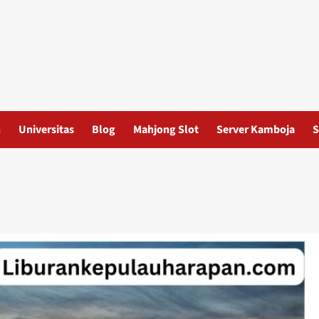
h
Universitas
Blog
Mahjong Slot
Server Kamboja
S