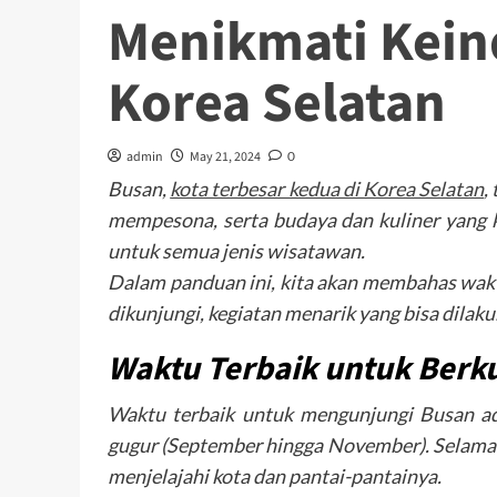
Menikmati Kein
Korea Selatan
admin
May 21, 2024
0
Busan,
kota terbesar kedua di Korea Selatan
,
mempesona, serta budaya dan kuliner yang k
untuk semua jenis wisatawan.
Dalam panduan ini, kita akan membahas wakt
dikunjungi, kegiatan menarik yang bisa dilak
Waktu Terbaik untuk Berk
Waktu terbaik untuk mengunjungi Busan ad
gugur (September hingga November). Selama 
menjelajahi kota dan pantai-pantainya.