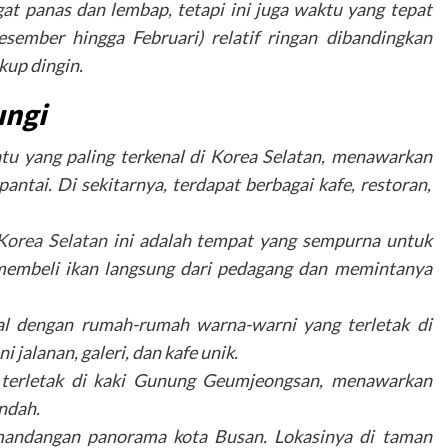
at panas dan lembap, tetapi ini juga waktu yang tepat
sember hingga Februari) relatif ringan dibandingkan
kup dingin.
ungi
satu yang paling terkenal di Korea Selatan, menawarkan
antai. Di sekitarnya, terdapat berbagai kafe, restoran,
 Korea Selatan
ini adalah tempat yang sempurna untuk
 membeli ikan langsung dari pedagang dan memintanya
nal dengan rumah-rumah warna-warni yang terletak di
 jalanan, galeri, dan kafe unik.
 terletak di kaki Gunung Geumjeongsan, menawarkan
ndah.
andangan panorama kota Busan. Lokasinya di taman