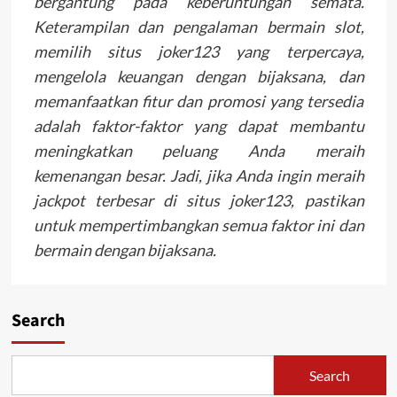
bergantung pada keberuntungan semata.
Keterampilan dan pengalaman bermain slot,
memilih situs joker123 yang terpercaya,
mengelola keuangan dengan bijaksana, dan
memanfaatkan fitur dan promosi yang tersedia
adalah faktor-faktor yang dapat membantu
meningkatkan peluang Anda meraih
kemenangan besar. Jadi, jika Anda ingin meraih
jackpot terbesar di situs joker123, pastikan
untuk mempertimbangkan semua faktor ini dan
bermain dengan bijaksana.
Search
Search