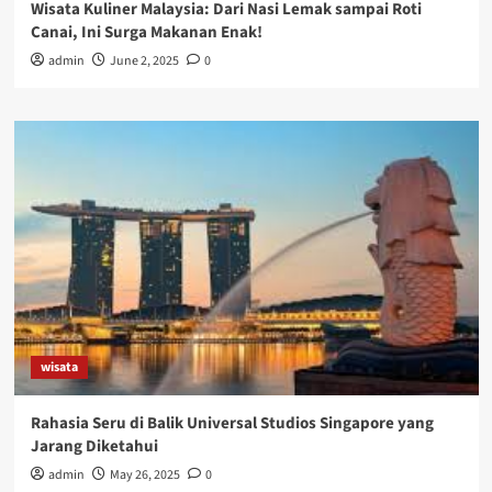
Wisata Kuliner Malaysia: Dari Nasi Lemak sampai Roti
Canai, Ini Surga Makanan Enak!
admin
June 2, 2025
0
wisata
Rahasia Seru di Balik Universal Studios Singapore yang
Jarang Diketahui
admin
May 26, 2025
0