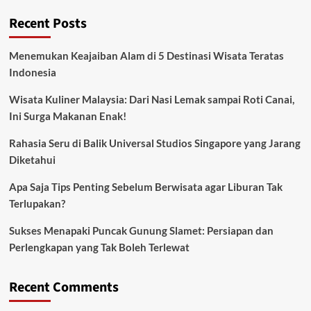
Recent Posts
Menemukan Keajaiban Alam di 5 Destinasi Wisata Teratas
Indonesia
Wisata Kuliner Malaysia: Dari Nasi Lemak sampai Roti Canai,
Ini Surga Makanan Enak!
Rahasia Seru di Balik Universal Studios Singapore yang Jarang
Diketahui
Apa Saja Tips Penting Sebelum Berwisata agar Liburan Tak
Terlupakan?
Sukses Menapaki Puncak Gunung Slamet: Persiapan dan
Perlengkapan yang Tak Boleh Terlewat
Recent Comments