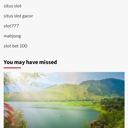
situs slot
situs slot gacor
slot777
mahjong
slot bet 100
You may have missed