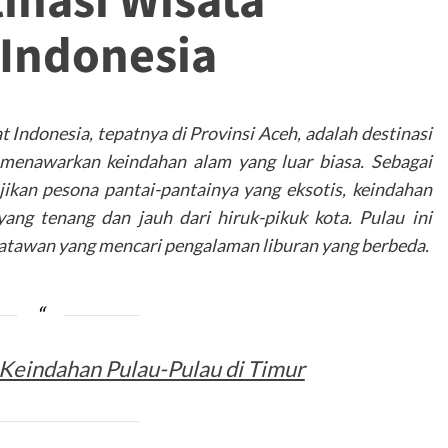
inasi Wisata
 Indonesia
at Indonesia, tepatnya di Provinsi Aceh, adalah destinasi
menawarkan keindahan alam yang luar biasa. Sebagai
ikan pesona pantai-pantainya yang eksotis, keindahan
ng tenang dan jauh dari hiruk-pikuk kota. Pulau ini
atawan yang mencari pengalaman liburan yang berbeda.
 Keindahan Pulau-Pulau di Timur