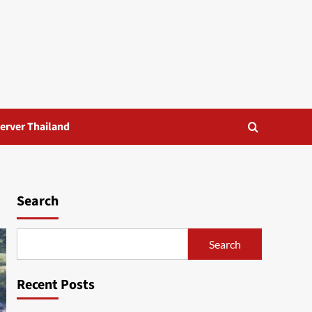
erver Thailand
Search
Search
Recent Posts