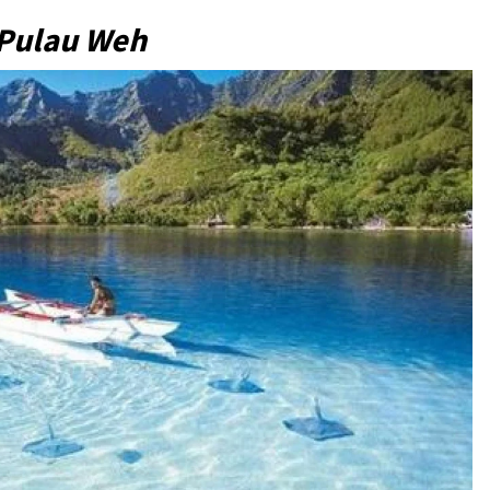
i Pulau Weh