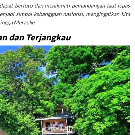
 dapat berfoto dan menikmati pemandangan laut lepas
menjadi simbol kebanggaan nasional, mengingatkan kita
hingga Merauke.
n dan Terjangkau