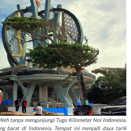
 Weh tanpa mengunjungi Tugu Kilometer Nol Indonesia,
g barat di Indonesia. Tempat ini menjadi daya tarik