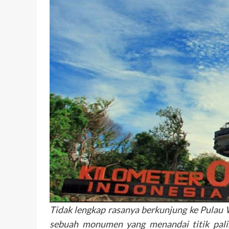
Tidak lengkap rasanya berkunjung ke Pulau
sebuah monumen yang menandai titik palin