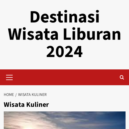
Skip
Destinasi
to
content
Wisata Liburan
2024
Primary
Menu
HOME
WISATA KULINER
Wisata Kuliner