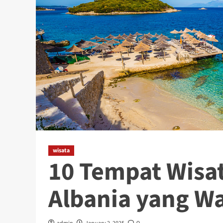
wisata
10 Tempat Wisat
Albania yang Wa
0