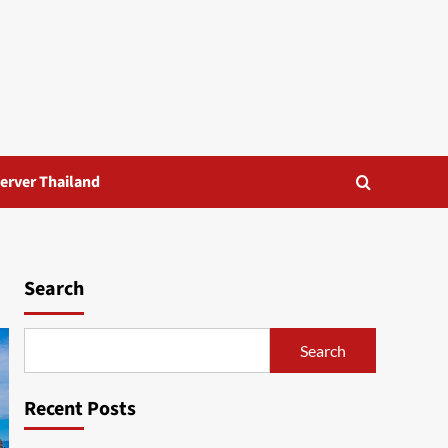
erver Thailand
Search
Search
Recent Posts