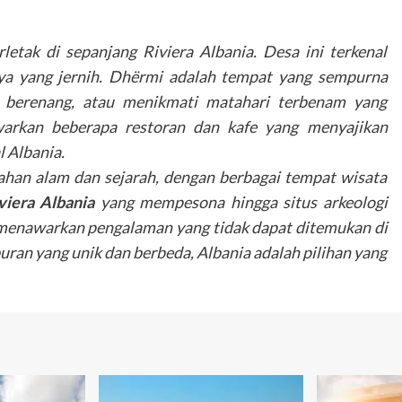
etak di sepanjang Riviera Albania. Desa ini terkenal
nya yang jernih. Dhërmi adalah tempat yang sempurna
i, berenang, atau menikmati matahari terbenam yang
warkan beberapa restoran dan kafe yang menyajikan
l Albania.
ahan alam dan sejarah, dengan berbagai tempat wisata
viera Albania
yang mempesona hingga situs arkeologi
 menawarkan pengalaman yang tidak dapat ditemukan di
iburan yang unik dan berbeda, Albania adalah pilihan yang