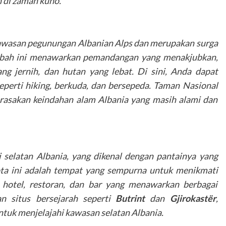
 di zaman kuno.
kawasan pegunungan Albanian Alps dan merupakan surga
embah ini menawarkan pemandangan yang menakjubkan,
ang jernih, dan hutan yang lebat. Di sini, Anda dapat
eperti hiking, berkuda, dan bersepeda. Taman Nasional
rasakan keindahan alam Albania yang masih alami dan
i selatan Albania, yang dikenal dengan pantainya yang
ta ini adalah tempat yang sempurna untuk menikmati
k hotel, restoran, dan bar yang menawarkan berbagai
an situs bersejarah seperti
Butrint
dan
Gjirokastër
,
tuk menjelajahi kawasan selatan Albania.