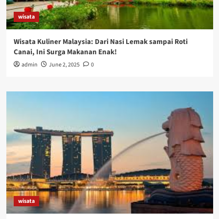
wisata
Wisata Kuliner Malaysia: Dari Nasi Lemak sampai Roti
Canai, Ini Surga Makanan Enak!
admin
June 2, 2025
0
wisata