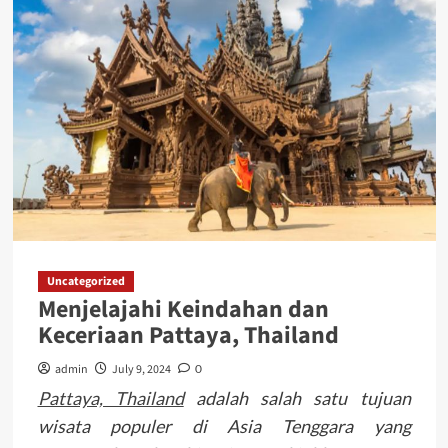
Uncategorized
Menjelajahi Keindahan dan
Keceriaan Pattaya, Thailand
admin
July 9, 2024
0
Pattaya, Thailand
adalah salah satu tujuan
wisata populer di Asia Tenggara yang