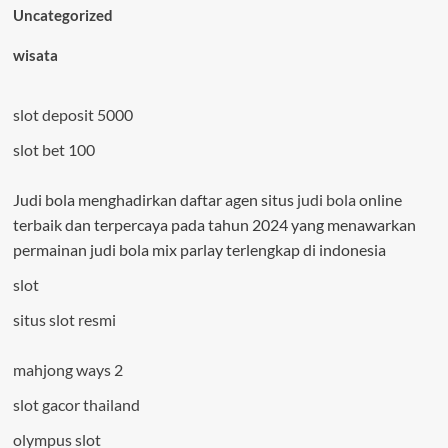
Uncategorized
wisata
slot deposit 5000
slot bet 100
Judi bola menghadirkan daftar agen situs
judi bola
online
terbaik dan terpercaya pada tahun 2024 yang menawarkan
permainan judi bola mix parlay terlengkap di indonesia
slot
situs slot resmi
mahjong ways 2
slot gacor thailand
olympus slot