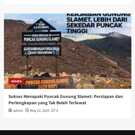
wisata
Sukses Menapaki Puncak Gunung Slamet: Persiapan dan
Perlengkapan yang Tak Boleh Terlewat
admin
May 22, 2025
0