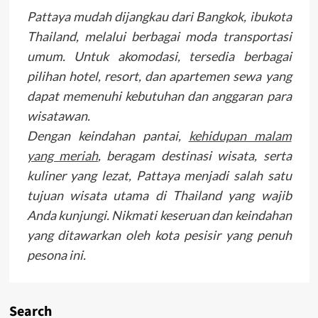
Pattaya mudah dijangkau dari Bangkok, ibukota
Thailand, melalui berbagai moda transportasi
umum. Untuk akomodasi, tersedia berbagai
pilihan hotel, resort, dan apartemen sewa yang
dapat memenuhi kebutuhan dan anggaran para
wisatawan.
Dengan keindahan pantai,
kehidupan malam
yang meriah
, beragam destinasi wisata, serta
kuliner yang lezat, Pattaya menjadi salah satu
tujuan wisata utama di Thailand yang wajib
Anda kunjungi. Nikmati keseruan dan keindahan
yang ditawarkan oleh kota pesisir yang penuh
pesona ini.
Search