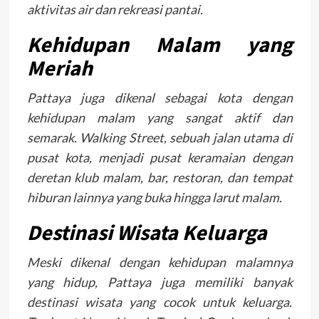
aktivitas air dan rekreasi pantai.
Kehidupan Malam yang
Meriah
Pattaya juga dikenal sebagai kota dengan
kehidupan malam yang sangat aktif dan
semarak. Walking Street, sebuah jalan utama di
pusat kota, menjadi pusat keramaian dengan
deretan klub malam, bar, restoran, dan tempat
hiburan lainnya yang buka hingga larut malam.
Destinasi Wisata Keluarga
Meski dikenal dengan kehidupan malamnya
yang hidup, Pattaya juga memiliki banyak
destinasi wisata yang cocok untuk keluarga.