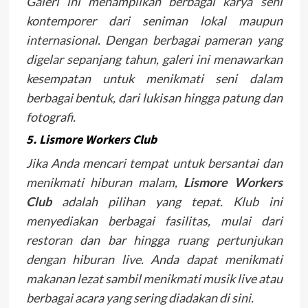
Galeri ini menampilkan berbagai karya seni
kontemporer dari seniman lokal maupun
internasional. Dengan berbagai pameran yang
digelar sepanjang tahun, galeri ini menawarkan
kesempatan untuk menikmati seni dalam
berbagai bentuk, dari lukisan hingga patung dan
fotografi.
5.
Lismore Workers Club
Jika Anda mencari tempat untuk bersantai dan
menikmati hiburan malam,
Lismore Workers
Club
adalah pilihan yang tepat. Klub ini
menyediakan berbagai fasilitas, mulai dari
restoran dan bar hingga ruang pertunjukan
dengan hiburan live. Anda dapat menikmati
makanan lezat sambil menikmati musik live atau
berbagai acara yang sering diadakan di sini.