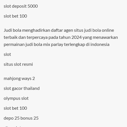
slot deposit 5000
slot bet 100
Judi bola menghadirkan daftar agen situs
judi bola
online
terbaik dan terpercaya pada tahun 2024 yang menawarkan
permainan judi bola mix parlay terlengkap di indonesia
slot
situs slot resmi
mahjong ways 2
slot gacor thailand
olympus slot
slot bet 100
depo 25 bonus 25