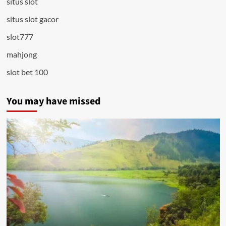
situs slot
situs slot gacor
slot777
mahjong
slot bet 100
You may have missed