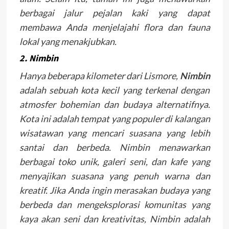
berbagai jalur pejalan kaki yang dapat
membawa Anda menjelajahi flora dan fauna
lokal yang menakjubkan.
2.
Nimbin
Hanya beberapa kilometer dari Lismore,
Nimbin
adalah sebuah kota kecil yang terkenal dengan
atmosfer bohemian dan budaya alternatifnya.
Kota ini adalah tempat yang populer di kalangan
wisatawan yang mencari suasana yang lebih
santai dan berbeda. Nimbin menawarkan
berbagai toko unik, galeri seni, dan kafe yang
menyajikan suasana yang penuh warna dan
kreatif. Jika Anda ingin merasakan budaya yang
berbeda dan mengeksplorasi komunitas yang
kaya akan seni dan kreativitas, Nimbin adalah