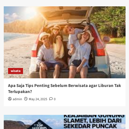
wisata
Apa Saja Tips Penting Sebelum Berwisata agar Liburan Tak
Terlupakan?
admin
May 24, 2025
0