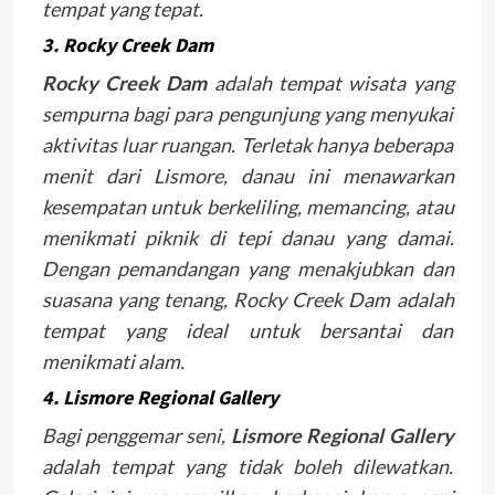
tempat yang tepat.
3.
Rocky Creek Dam
Rocky Creek Dam
adalah tempat wisata yang
sempurna bagi para pengunjung yang menyukai
aktivitas luar ruangan. Terletak hanya beberapa
menit dari Lismore, danau ini menawarkan
kesempatan untuk berkeliling, memancing, atau
menikmati piknik di tepi danau yang damai.
Dengan pemandangan yang menakjubkan dan
suasana yang tenang, Rocky Creek Dam adalah
tempat yang ideal untuk bersantai dan
menikmati alam.
4.
Lismore Regional Gallery
Bagi penggemar seni,
Lismore Regional Gallery
adalah tempat yang tidak boleh dilewatkan.