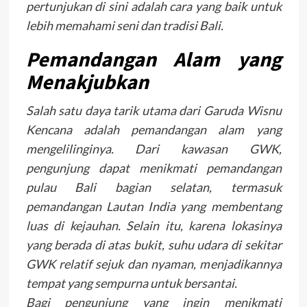
pertunjukan di sini adalah cara yang baik untuk
lebih memahami seni dan tradisi Bali.
Pemandangan Alam yang
Menakjubkan
Salah satu daya tarik utama dari Garuda Wisnu
Kencana adalah pemandangan alam yang
mengelilinginya. Dari kawasan GWK,
pengunjung dapat menikmati pemandangan
pulau Bali bagian selatan, termasuk
pemandangan Lautan India yang membentang
luas di kejauhan. Selain itu, karena lokasinya
yang berada di atas bukit, suhu udara di sekitar
GWK relatif sejuk dan nyaman, menjadikannya
tempat yang sempurna untuk bersantai.
Bagi pengunjung yang ingin menikmati