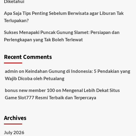
Diketahui
Apa Saja Tips Penting Sebelum Berwisata agar Liburan Tak
Terlupakan?
Sukses Menapaki Puncak Gunung Slamet: Persiapan dan
Perlengkapan yang Tak Boleh Terlewat
Recent Comments
admin
on
Keindahan Gunung di Indonesia: 5 Pendakian yang
Wajib Dicoba oleh Petualang
bonus new member 100
on
Mengenal Lebih Dekat Situs
Game Slot777 Resmi Terbaik dan Terpercaya
Archives
July 2026