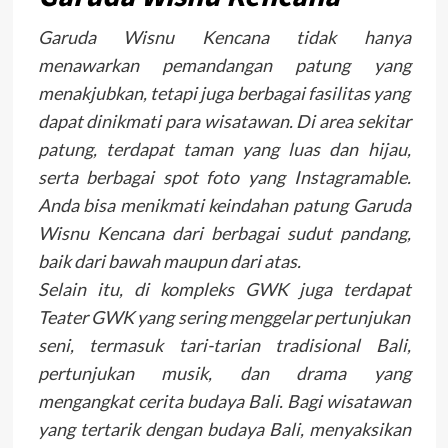
Garuda Wisnu Kencana tidak hanya
menawarkan pemandangan patung yang
menakjubkan, tetapi juga berbagai fasilitas yang
dapat dinikmati para wisatawan. Di area sekitar
patung, terdapat taman yang luas dan hijau,
serta berbagai spot foto yang Instagramable.
Anda bisa menikmati keindahan patung Garuda
Wisnu Kencana dari berbagai sudut pandang,
baik dari bawah maupun dari atas.
Selain itu, di kompleks GWK juga terdapat
Teater GWK yang sering menggelar pertunjukan
seni, termasuk tari-tarian tradisional Bali,
pertunjukan musik, dan drama yang
mengangkat cerita budaya Bali. Bagi wisatawan
yang tertarik dengan budaya Bali, menyaksikan