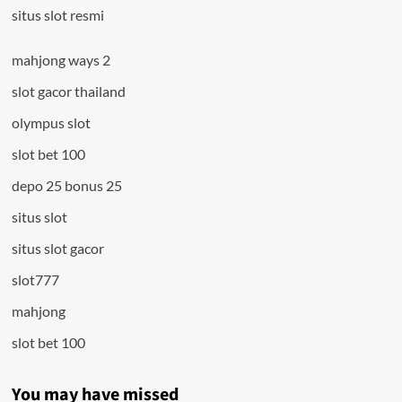
situs slot resmi
mahjong ways 2
slot gacor thailand
olympus slot
slot bet 100
depo 25 bonus 25
situs slot
situs slot gacor
slot777
mahjong
slot bet 100
You may have missed