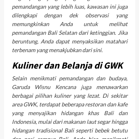
pemandangan yang lebih luas, kawasan ini juga
dilengkapi dengan dek observasi yang
memungkinkan Anda untuk melihat
pemandangan Bali Selatan dari ketinggian. Jika
beruntung, Anda dapat menyaksikan matahari
terbenam yang menakjubkan dari sini.
Kuliner dan Belanja di GWK
Selain menikmati pemandangan dan budaya,
Garuda Wisnu Kencana juga menawarkan
berbagai pilihan kuliner yang lezat. Di sekitar
area GWK, terdapat beberapa restoran dan kafe
yang menyajikan hidangan khas Bali dan
Indonesia, mulai dari makanan laut segar hingga
hidangan tradisional Bali seperti bebek betutu