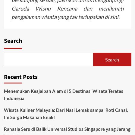
berkunjung ke Bali, pastikan untuk mengunjungi
Garuda Wisnu Kencana dan menikmati
pengalaman wisata yang tak terlupakan di sini.
Search
Search
Recent Posts
Menemukan Keajaiban Alam di 5 Destinasi Wisata Teratas
Indonesia
Wisata Kuliner Malaysia: Dari Nasi Lemak sampai Roti Canai,
Ini Surga Makanan Enak!
Rahasia Seru di Balik Universal Studios Singapore yang Jarang