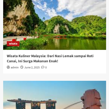
wisata
Wisata Kuliner Malaysia: Dari Nasi Lemak sampai Roti
Canai, Ini Surga Makanan Enak!
admin
June 2, 2025
0