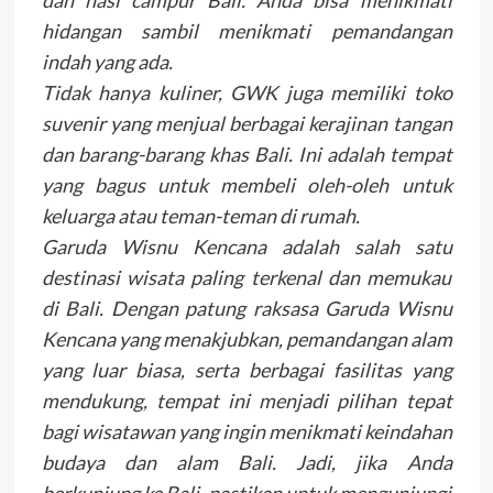
dan nasi campur Bali. Anda bisa menikmati
hidangan sambil menikmati pemandangan
indah yang ada.
Tidak hanya kuliner, GWK juga memiliki toko
suvenir yang menjual berbagai kerajinan tangan
dan barang-barang khas Bali. Ini adalah tempat
yang bagus untuk membeli oleh-oleh untuk
keluarga atau teman-teman di rumah.
Garuda Wisnu Kencana adalah salah satu
destinasi wisata paling terkenal dan memukau
di Bali. Dengan patung raksasa Garuda Wisnu
Kencana yang menakjubkan, pemandangan alam
yang luar biasa, serta berbagai fasilitas yang
mendukung, tempat ini menjadi pilihan tepat
bagi wisatawan yang ingin menikmati keindahan
budaya dan alam Bali. Jadi, jika Anda