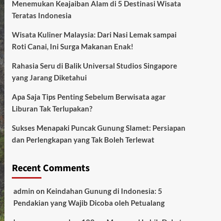
Menemukan Keajaiban Alam di 5 Destinasi Wisata
Teratas Indonesia
Wisata Kuliner Malaysia: Dari Nasi Lemak sampai
Roti Canai, Ini Surga Makanan Enak!
Rahasia Seru di Balik Universal Studios Singapore
yang Jarang Diketahui
Apa Saja Tips Penting Sebelum Berwisata agar
Liburan Tak Terlupakan?
Sukses Menapaki Puncak Gunung Slamet: Persiapan
dan Perlengkapan yang Tak Boleh Terlewat
Recent Comments
admin
on
Keindahan Gunung di Indonesia: 5
Pendakian yang Wajib Dicoba oleh Petualang