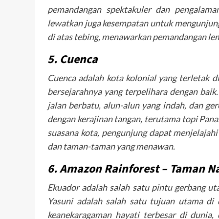
pemandangan spektakuler dan pengalaman 
lewatkan juga kesempatan untuk mengunjungi 
di atas tebing, menawarkan pemandangan lem
5.
Cuenca
Cuenca adalah kota kolonial yang terletak d
bersejarahnya yang terpelihara dengan baik.
jalan berbatu, alun-alun yang indah, dan ge
dengan kerajinan tangan, terutama topi Pana
suasana kota, pengunjung dapat menjelajah
dan taman-taman yang menawan.
6.
Amazon Rainforest – Taman Na
Ekuador adalah salah satu pintu gerbang 
Yasuni adalah salah satu tujuan utama di 
keanekaragaman hayati terbesar di dunia,