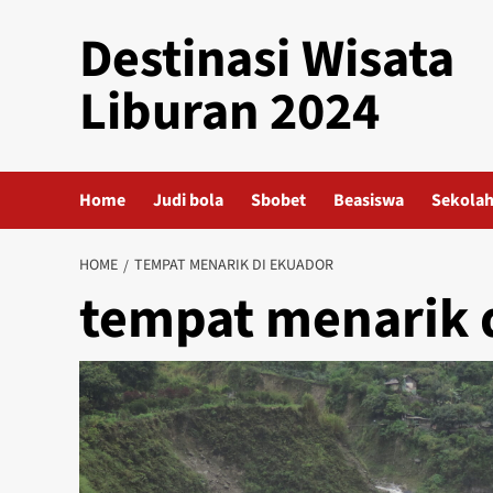
Skip
Destinasi Wisata
to
content
Liburan 2024
Home
Judi bola
Sbobet
Beasiswa
Sekola
HOME
TEMPAT MENARIK DI EKUADOR
tempat menarik 