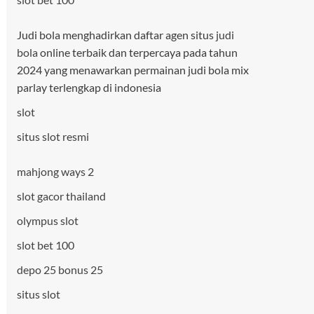
Judi bola menghadirkan daftar agen situs
judi
bola
online terbaik dan terpercaya pada tahun
2024 yang menawarkan permainan judi bola mix
parlay terlengkap di indonesia
slot
situs slot resmi
mahjong ways 2
slot gacor thailand
olympus slot
slot bet 100
depo 25 bonus 25
situs slot