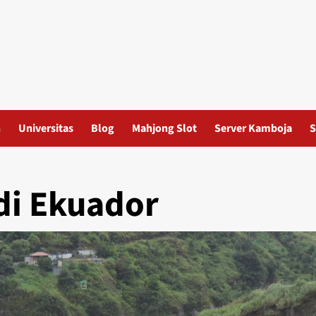
h
Universitas
Blog
Mahjong Slot
Server Kamboja
S
di Ekuador