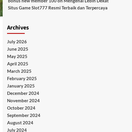
bonus new member 100
on
Mengenal Lebih Dekat
Situs Game Slot777 Resmi Terbaik dan Terpercaya
Archives
July 2026
June 2025
May 2025
April 2025
March 2025
February 2025
January 2025
December 2024
November 2024
October 2024
September 2024
August 2024
July 2024