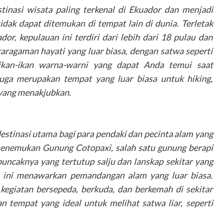
tinasi wisata paling terkenal di Ekuador dan menjadi
dak dapat ditemukan di tempat lain di dunia. Terletak
dor, kepulauan ini terdiri dari lebih dari 18 pulau dan
karagaman hayati yang luar biasa, dengan satwa seperti
ikan-ikan warna-warni yang dapat Anda temui saat
juga merupakan tempat yang luar biasa untuk hiking,
 yang menakjubkan.
estinasi utama bagi para pendaki dan pecinta alam yang
menemukan Gunung Cotopaxi, salah satu gunung berapi
 puncaknya yang tertutup salju dan lanskap sekitar yang
 ini menawarkan pemandangan alam yang luar biasa.
kegiatan bersepeda, berkuda, dan berkemah di sekitar
n tempat yang ideal untuk melihat satwa liar, seperti