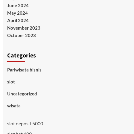
June 2024
May 2024
April 2024
November 2023
October 2023
Categories
Pariwisata bisnis
slot
Uncategorized
wisata
slot deposit 5000
slot bet 100