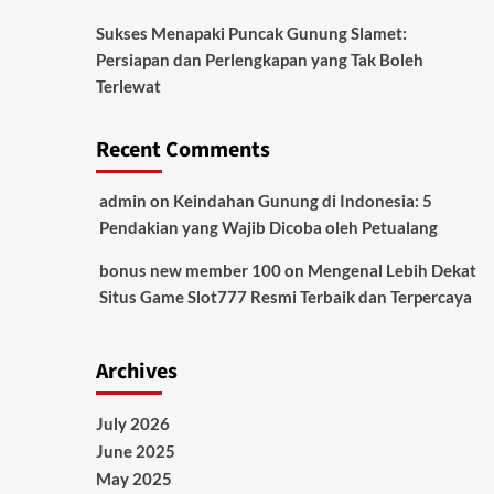
Sukses Menapaki Puncak Gunung Slamet:
Persiapan dan Perlengkapan yang Tak Boleh
Terlewat
Recent Comments
admin
on
Keindahan Gunung di Indonesia: 5
Pendakian yang Wajib Dicoba oleh Petualang
bonus new member 100
on
Mengenal Lebih Dekat
Situs Game Slot777 Resmi Terbaik dan Terpercaya
Archives
July 2026
June 2025
May 2025