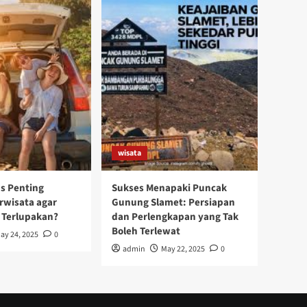
wisata
ps Penting
Sukses Menapaki Puncak
rwisata agar
Gunung Slamet: Persiapan
 Terlupakan?
dan Perlengkapan yang Tak
Boleh Terlewat
ay 24, 2025
0
admin
May 22, 2025
0