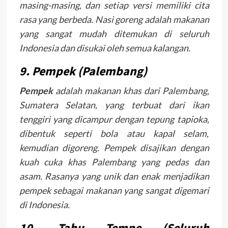
masing-masing, dan setiap versi memiliki cita
rasa yang berbeda. Nasi goreng adalah makanan
yang sangat mudah ditemukan di seluruh
Indonesia dan disukai oleh semua kalangan.
9.
Pempek (Palembang)
Pempek
adalah makanan khas dari Palembang,
Sumatera Selatan, yang terbuat dari ikan
tenggiri yang dicampur dengan tepung tapioka,
dibentuk seperti bola atau kapal selam,
kemudian digoreng. Pempek disajikan dengan
kuah cuka khas Palembang yang pedas dan
asam. Rasanya yang unik dan enak menjadikan
pempek sebagai makanan yang sangat digemari
di Indonesia.