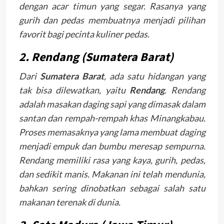
dengan acar timun yang segar. Rasanya yang
gurih dan pedas membuatnya menjadi pilihan
favorit bagi pecinta kuliner pedas.
2.
Rendang (Sumatera Barat)
Dari
Sumatera Barat
, ada satu hidangan yang
tak bisa dilewatkan, yaitu
Rendang
. Rendang
adalah masakan daging sapi yang dimasak dalam
santan dan rempah-rempah khas Minangkabau.
Proses memasaknya yang lama membuat daging
menjadi empuk dan bumbu meresap sempurna.
Rendang memiliki rasa yang kaya, gurih, pedas,
dan sedikit manis. Makanan ini telah mendunia,
bahkan sering dinobatkan sebagai salah satu
makanan terenak di dunia.