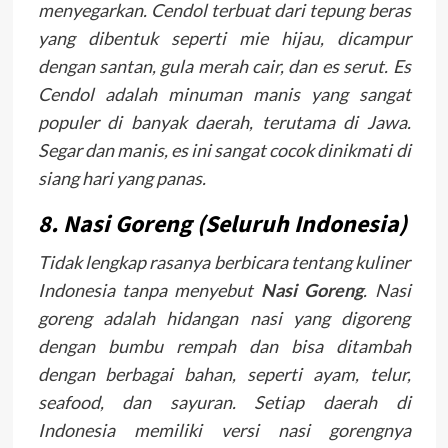
menyegarkan. Cendol terbuat dari tepung beras
yang dibentuk seperti mie hijau, dicampur
dengan santan, gula merah cair, dan es serut. Es
Cendol adalah minuman manis yang sangat
populer di banyak daerah, terutama di Jawa.
Segar dan manis, es ini sangat cocok dinikmati di
siang hari yang panas.
8.
Nasi Goreng (Seluruh Indonesia)
Tidak lengkap rasanya berbicara tentang kuliner
Indonesia tanpa menyebut
Nasi Goreng
. Nasi
goreng adalah hidangan nasi yang digoreng
dengan bumbu rempah dan bisa ditambah
dengan berbagai bahan, seperti ayam, telur,
seafood, dan sayuran. Setiap daerah di
Indonesia memiliki versi nasi gorengnya