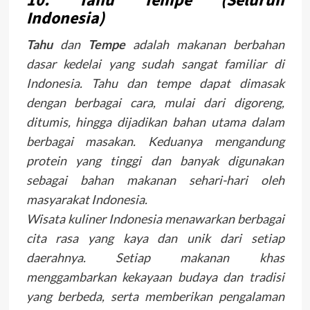
10.
Tahu Tempe (Seluruh
Indonesia)
Tahu
dan
Tempe
adalah makanan berbahan
dasar kedelai yang sudah sangat familiar di
Indonesia. Tahu dan tempe dapat dimasak
dengan berbagai cara, mulai dari digoreng,
ditumis, hingga dijadikan bahan utama dalam
berbagai masakan. Keduanya mengandung
protein yang tinggi dan banyak digunakan
sebagai bahan makanan sehari-hari oleh
masyarakat Indonesia.
Wisata kuliner Indonesia menawarkan berbagai
cita rasa yang kaya dan unik dari setiap
daerahnya. Setiap makanan khas
menggambarkan kekayaan budaya dan tradisi
yang berbeda, serta memberikan pengalaman