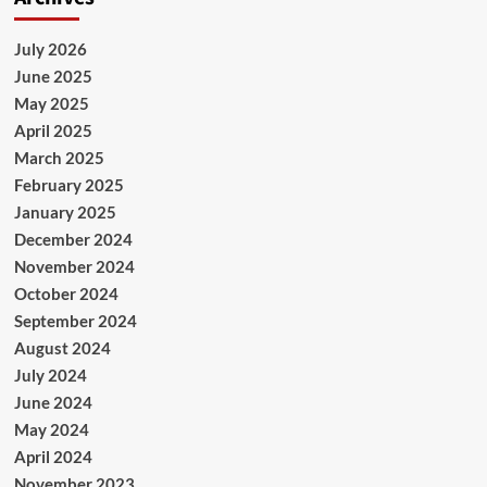
July 2026
June 2025
May 2025
April 2025
March 2025
February 2025
January 2025
December 2024
November 2024
October 2024
September 2024
August 2024
July 2024
June 2024
May 2024
April 2024
November 2023