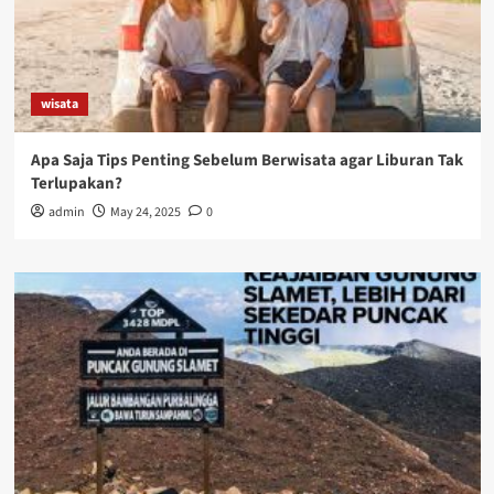
wisata
Apa Saja Tips Penting Sebelum Berwisata agar Liburan Tak
Terlupakan?
admin
May 24, 2025
0