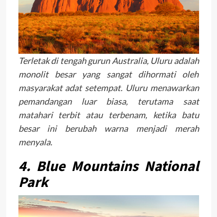
Terletak di tengah gurun Australia, Uluru adalah
monolit besar yang sangat dihormati oleh
masyarakat adat setempat. Uluru menawarkan
pemandangan luar biasa, terutama saat
matahari terbit atau terbenam, ketika batu
besar ini berubah warna menjadi merah
menyala.
4.
Blue Mountains National
Park