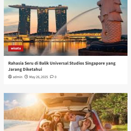
wisata
Rahasia Seru di Balik Universal Studios Singapore yang
Jarang Diketahui
admin
May 26, 2025
0