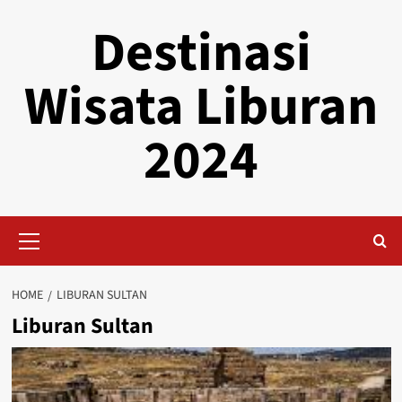
Skip
Destinasi
to
content
Wisata Liburan
2024
Primary
Menu
HOME
LIBURAN SULTAN
Liburan Sultan