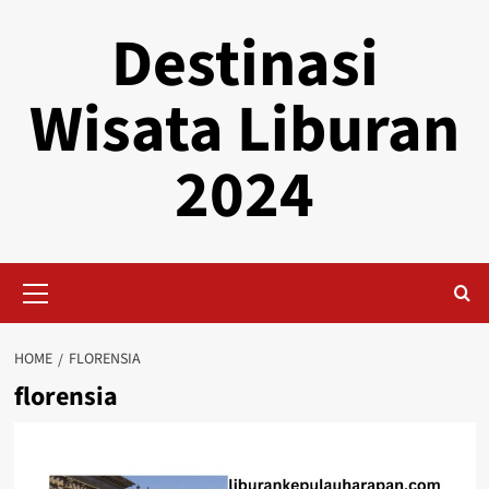
Skip
Destinasi
to
content
Wisata Liburan
2024
Primary
Menu
HOME
FLORENSIA
florensia