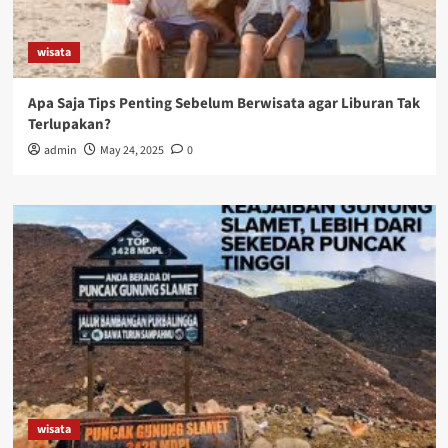
wisata
Apa Saja Tips Penting Sebelum Berwisata agar Liburan Tak
Terlupakan?
admin
May 24, 2025
0
wisata