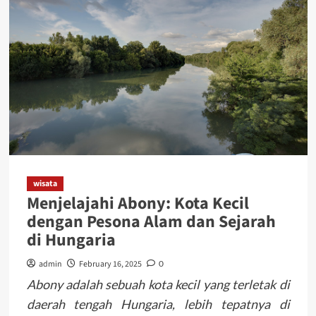
wisata
Menjelajahi Abony: Kota Kecil
dengan Pesona Alam dan Sejarah
di Hungaria
admin
February 16, 2025
0
Abony adalah sebuah kota kecil yang terletak di
daerah tengah Hungaria, lebih tepatnya di