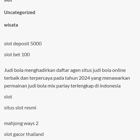
Uncategorized
wisata
slot deposit 5000
slot bet 100
Judi bola menghadirkan daftar agen situs
judi bola
online
terbaik dan terpercaya pada tahun 2024 yang menawarkan
permainan judi bola mix parlay terlengkap di indonesia
slot
situs slot resmi
mahjong ways 2
slot gacor thailand