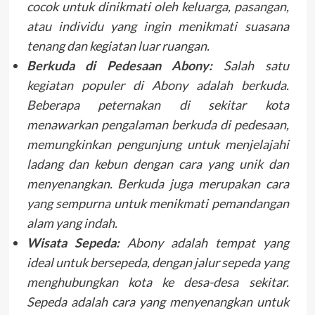
cocok untuk dinikmati oleh keluarga, pasangan,
atau individu yang ingin menikmati suasana
tenang dan kegiatan luar ruangan.
Berkuda di Pedesaan Abony:
Salah satu
kegiatan populer di Abony adalah berkuda.
Beberapa peternakan di sekitar kota
menawarkan pengalaman berkuda di pedesaan,
memungkinkan pengunjung untuk menjelajahi
ladang dan kebun dengan cara yang unik dan
menyenangkan. Berkuda juga merupakan cara
yang sempurna untuk menikmati pemandangan
alam yang indah.
Wisata Sepeda:
Abony adalah tempat yang
ideal untuk bersepeda, dengan jalur sepeda yang
menghubungkan kota ke desa-desa sekitar.
Sepeda adalah cara yang menyenangkan untuk