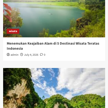
wisata
Menemukan Keajaiban Alam di 5 Destinasi Wisata Teratas
Indonesia
admin
July 4, 2026
0