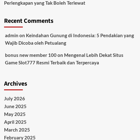
Perlengkapan yang Tak Boleh Terlewat
Recent Comments
admin
on
Keindahan Gunung di Indonesia: 5 Pendakian yang
Wajib Dicoba oleh Petualang
bonus new member 100
on
Mengenal Lebih Dekat Situs
Game Slot777 Resmi Terbaik dan Terpercaya
Archives
July 2026
June 2025
May 2025
April 2025
March 2025
February 2025