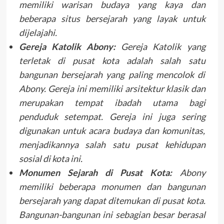
memiliki warisan budaya yang kaya dan
beberapa situs bersejarah yang layak untuk
dijelajahi.
Gereja Katolik Abony:
Gereja Katolik yang
terletak di pusat kota adalah salah satu
bangunan bersejarah yang paling mencolok di
Abony. Gereja ini memiliki arsitektur klasik dan
merupakan tempat ibadah utama bagi
penduduk setempat. Gereja ini juga sering
digunakan untuk acara budaya dan komunitas,
menjadikannya salah satu pusat kehidupan
sosial di kota ini.
Monumen Sejarah di Pusat Kota:
Abony
memiliki beberapa monumen dan bangunan
bersejarah yang dapat ditemukan di pusat kota.
Bangunan-bangunan ini sebagian besar berasal