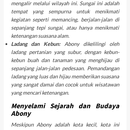
mengalir melalui wilayah ini. Sungai ini adalah
tempat yang sempurna untuk menikmati
kegiatan seperti memancing, berjalan-jalan di
sepanjang tepi sungai, atau hanya menikmati
ketenangan suasana alam.
Ladang dan Kebun:
Abony dikelilingi oleh
ladang pertanian yang subur, dengan kebun-
kebun buah dan tanaman yang menghijau di
sepanjang jalan-jalan pedesaan. Pemandangan
ladang yang luas dan hijau memberikan suasana
yang sangat damai dan cocok untuk wisatawan
yang mencari ketenangan.
Menyelami Sejarah dan Budaya
Abony
Meskipun Abony adalah kota kecil, kota ini